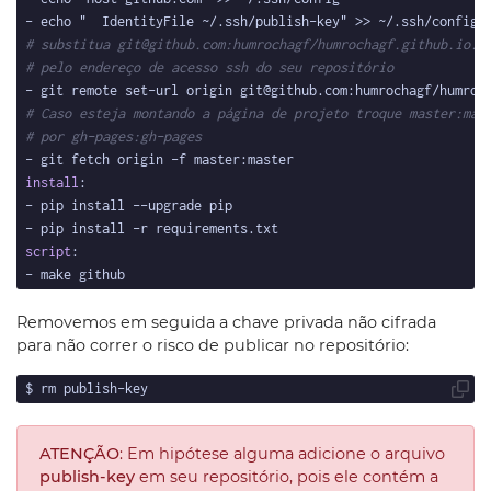
# substitua git@github.com:humrochagf/humrochagf.github.io.g
# pelo endereço de acesso ssh do seu repositório
# Caso esteja montando a página de projeto troque master:mas
# por gh-pages:gh-pages
install
script
Removemos em seguida a chave privada não cifrada
para não correr o risco de publicar no repositório:
ATENÇÃO
: Em hipótese alguma adicione o arquivo
publish-key
em seu repositório, pois ele contém a