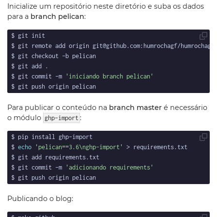
Inicialize um repositório neste diretório e suba os dados
para a
branch pelican
:
$ git commit -m 
'iniciando branch pelican'
Para publicar o conteúdo na
branch master
é necessário
o módulo
:
ghp-import
$ 
echo
'pelican==3.6\nghp-import'
$ git commit -m 
'adicionando requirements'
Publicando o blog: