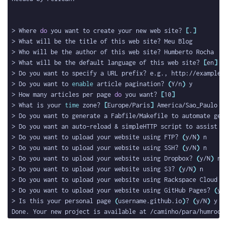
> Where 
do
 you want to create your new web site? 
[
.
]
> What will be the default language of this web site? 
[
en
]
> Do you want to specify a URL prefix? e.g., http://example.
> Do you want to 
enable
 article pagination? 
(
Y/n
)
> How many articles per page 
do
 you want? 
[
10
]
> What is your 
time
 zone? 
[
Europe/Paris
]
> Do you want to generate a Fabfile/Makefile to automate gen
> Do you want an auto-reload & simpleHTTP script to assist w
> Do you want to upload your website using FTP? 
(
y/N
)
> Do you want to upload your website using SSH? 
(
y/N
)
> Do you want to upload your website using Dropbox? 
(
y/N
)
> Do you want to upload your website using S3? 
(
y/N
)
> Do you want to upload your website using Rackspace Cloud F
> Do you want to upload your website using GitHub Pages? 
(
y/
> Is this your personal page 
(
username.github.io
)
? 
(
y/N
)