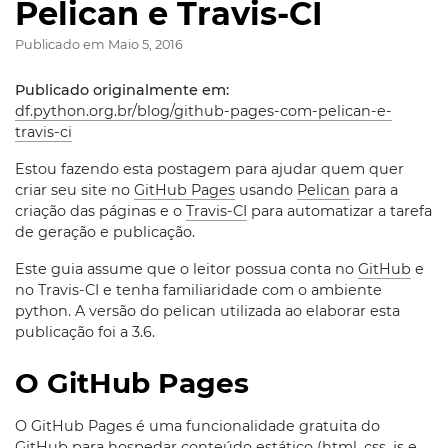
Pelican e Travis-CI
Publicado em
Maio 5, 2016
Publicado originalmente em:
df.python.org.br/blog/github-pages-com-pelican-e-
travis-ci
Estou fazendo esta postagem para ajudar quem quer
criar seu site no
GitHub Pages
usando
Pelican
para a
criação das páginas e o
Travis-CI
para automatizar a tarefa
de geração e publicação.
Este guia assume que o leitor possua conta no
GitHub
e
no Travis-CI e tenha familiaridade com o ambiente
python. A versão do pelican utilizada ao elaborar esta
publicação foi a 3.6.
O GitHub Pages
O GitHub Pages é uma funcionalidade gratuita do
GitHub para hospedar conteúdo estático (html, css, js e