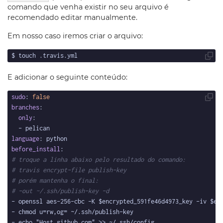
comando que venha existir no seu arquivo é
recomendado editar manualmente.
Em nosso caso iremos criar o arquivo:
E adicionar o seguinte conteúdo:
sudo
: 
false
branches
only
language
before_install
# troque a linha abaixo pelo resultado do comando:
# travis encrypt-file publish-key
# porém mantenha o final:
# -out ~/.ssh/publish-key -d