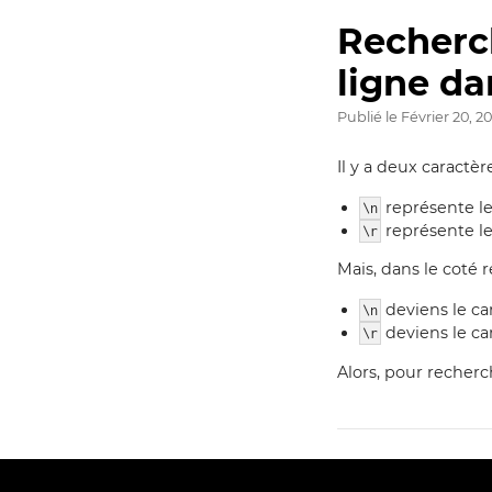
Recherc
ligne da
Publié le
Février 20, 2
Il y a deux caractèr
représente le
\n
représente le
\r
Mais, dans le coté
deviens le ca
\n
deviens le ca
\r
Alors, pour recherch