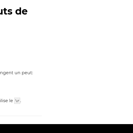
uts de
angent un peut:
lise le
.
\r