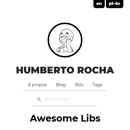
en
pt-br
HUMBERTO ROCHA
À propos
Blog
Bits
Tags
Awesome Libs