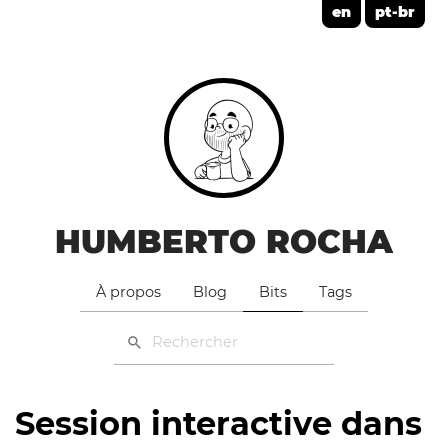
en
pt-br
HUMBERTO ROCHA
À propos
Blog
Bits
Tags
Session interactive dans